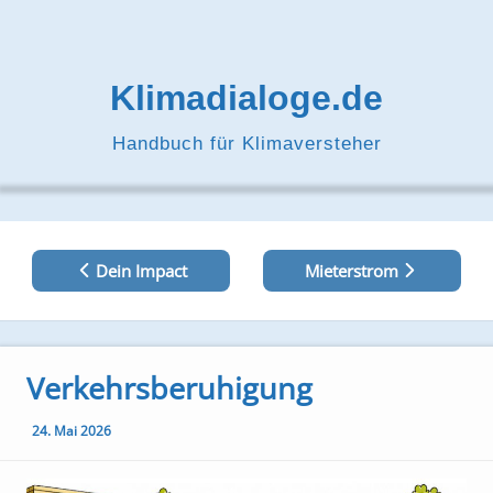
Zum
Inhalt
springen
Klimadialoge.de
Handbuch für Klimaversteher
Beitragsnavigation
Dein Impact
Mieterstrom
Verkehrsberuhigung
24. Mai 2026