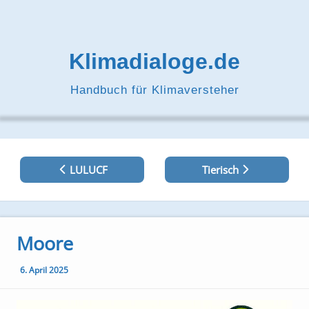
Zum
Inhalt
springen
Klimadialoge.de
Handbuch für Klimaversteher
Beitragsnavigation
LULUCF
Tierisch
Moore
6. April 2025