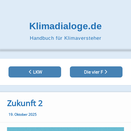
Zum
Inhalt
springen
Klimadialoge.de
Handbuch für Klimaversteher
Beitragsnavigation
LKW
Die vier F
Zukunft 2
19. Oktober 2025