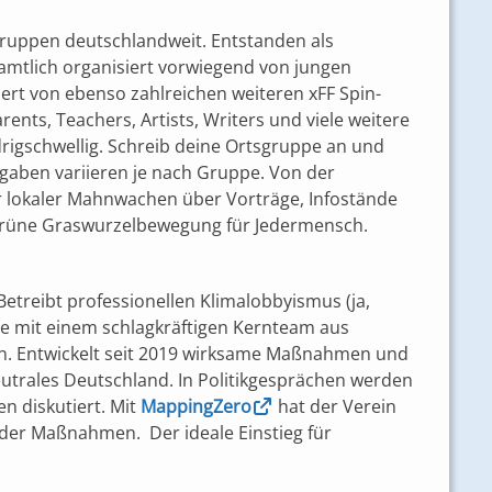
sgruppen deutschlandweit. Entstanden als
mtlich organisiert vorwiegend von jungen
kiert von ebenso zahlreichen weiteren xFF Spin-
rents, Teachers, Artists, Writers und viele weitere
edrigschwellig. Schreib deine Ortsgruppe an und
fgaben variieren je nach Gruppe. Von der
r lokaler Mahnwachen über Vorträge, Infostände
e grüne Graswurzelbewegung für Jedermensch.
 Betreibt professionellen Klimalobbyismus (ja,
e mit einem schlagkräftigen Kernteam aus
en. Entwickelt seit 2019 wirksame Maßnahmen und
utrales Deutschland. In Politikgesprächen werden
 diskutiert. Mit
MappingZero
hat der Verein
g der Maßnahmen. Der ideale Einstieg für