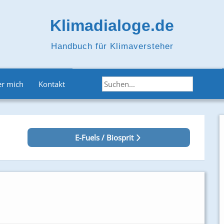
Klimadialoge.de
Handbuch für Klimaversteher
r mich
Kontakt
E-Fuels / Biosprit