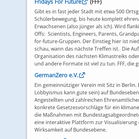
Fridays For Future
(FFF)
Gibt es in fast jeder Stadt mit etwa 500 Ort
Schülerbewegung, bis heute komplett ehrena
Erwachsenen (also jünger als ich). Wird flan
Offs: Scientists, Engineers, Parents, Grandpa
for-future-Gruppen. Der Einstieg hier ist ni
schau, wann das nächste Treffen ist. Die Au
Organisation des nächsten Klimastreiks ode
und andere Formate ist viel zu tun. FFF, di
GermanZero e.V.
Ein gemeinnütziger Verein mit Sitz in Berlin.
Lobbyismus kann gute sein) auf Bundeseben
Angestellten und zahlreichen Ehrenamtlich
konkrete Gesetzesvorschläge für ein klimane
die Maßnahmen mit Bundestagsabgeordneten
eine interaktive Plattform zur Visualisierun
Wirksamkeit auf Bundesebene.