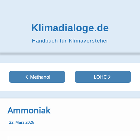
Zum
Inhalt
springen
Klimadialoge.de
Handbuch für Klimaversteher
Beitragsnavigation
Methanol
LOHC
Ammoniak
22. März 2026