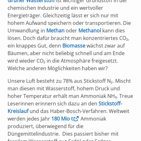
Grüner Wasserstoff
ist wichtiger Grundstoff in der
chemischen Industrie und ein wertvoller
Energieträger. Gleichzeitig lässt er sich nur mit
hohem Aufwand speichern oder transportieren. Die
Umwandlung in
Methan
oder
Methanol
kann dies
lösen. Doch dafür braucht man konzentriertes CO₂,
ein knappes Gut, denn
Biomasse
wächst zwar auf
Bäumen, aber nicht beliebig schnell und am Ende
wird wieder CO₂ in die Atmosphäre freigesetzt.
Welche anderen Möglichkeiten haben wir?
Unsere Luft besteht zu 78% aus Stickstoff N₂. Mischt
man diesen mit Wasserstoff, hohem Druck und
hoher Temperatur erhält man Ammoniak NH₃. Treue
Leserinnen erinnern sich dazu an den
Stickstoff-
Kreislauf
und das Haber-Bosch-Verfahren. Weltweit
werden jedes Jahr
180 Mio t
Ammoniak
produziert, überwiegend für die
Düngemittelindustrie. Dies passiert bisher mit